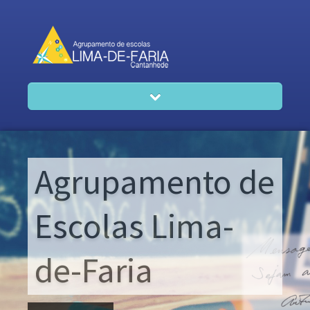
Agrupamento
Agrupamento de
Professores
Escolas Lima-
Alunos
de-Faria
Canal Denúncia