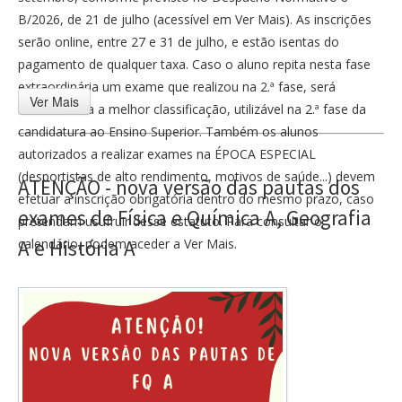
B/2026, de 21 de julho (acessível em Ver Mais). As inscrições
serão online, entre 27 e 31 de julho, e estão isentas do
pagamento de qualquer taxa. Caso o aluno repita nesta fase
extraordinária um exame que realizou na 2.ª fase, será
Ver Mais
contabilizada a melhor classificação, utilizável na 2.ª fase da
candidatura ao Ensino Superior. Também os alunos
autorizados a realizar exames na ÉPOCA ESPECIAL
(desportistas de alto rendimento, motivos de saúde...) devem
ATENÇÃO - nova versão das pautas dos
efetuar a inscrição obrigatória dentro do mesmo prazo, caso
exames de Física e Química A, Geografia
pretendam usufruir desse estatuto. Para consultar o
calendário, podem aceder a Ver Mais.
A e História A