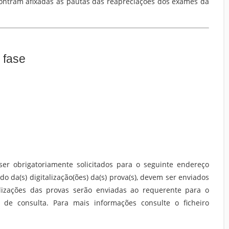
ontram afixadas as pautas das reapreciações dos exames da
 fase
ser obrigatoriamente solicitados para o seguinte endereço
o da(s) digitalização(ões) da(s) prova(s), devem ser enviados
alizações das provas serão enviadas ao requerente para o
 de consulta. Para mais informações consulte o ficheiro